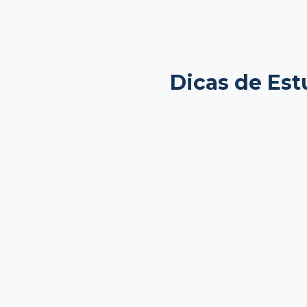
Dicas de Es
setembro 12, 2025
setembr
O que
Vale
esperar da
faze
faculdade
gra
de
Medicina?