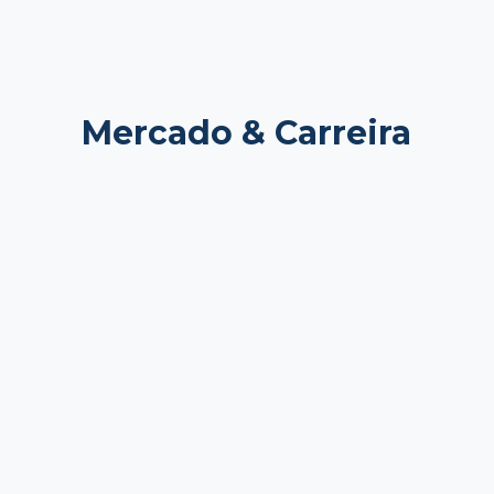
Mercado & Carreira
março 2, 2026
fevereiro 13, 2026
Guia sobre
Área da
Faculdade
saúde: qual
de
faculdade
Nutrição
escolher?