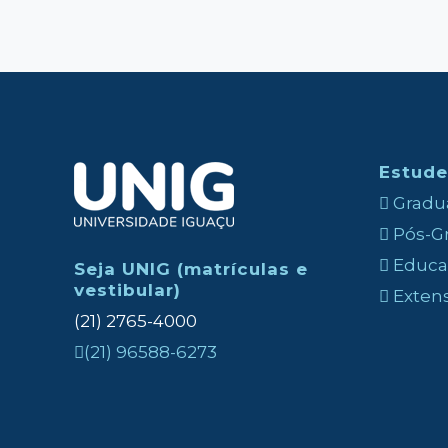
Estude
Gradua
Pós-Gr
Educaç
Seja UNIG (matrículas e
vestibular)
Exten
(21) 2765-4000
(21) 96588-6273