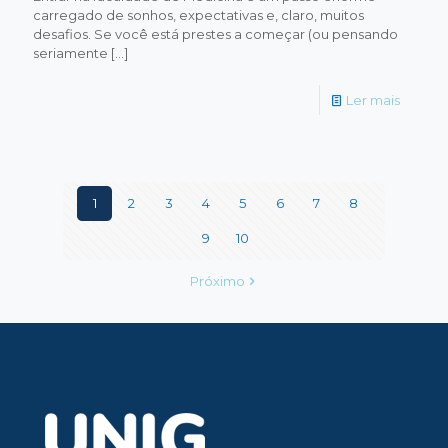
carregado de sonhos, expectativas e, claro, muitos
desafios. Se você está prestes a começar (ou pensando
seriamente
[…]
-
Ler mais
O
que
espera
1
2
3
4
5
6
7
8
da
9
10
faculd
de
Próximo
Medici