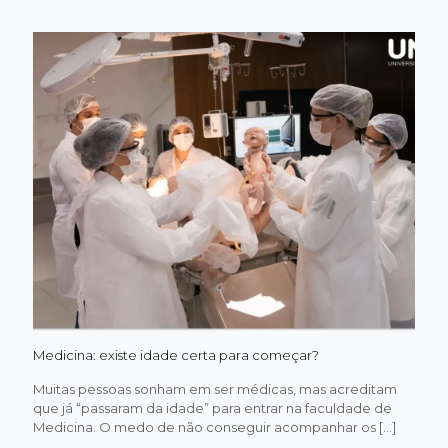
da
saúde:
qual
faculd
escolh
Medicina: existe idade certa para começar?
Muitas pessoas sonham em ser médicas, mas acreditam
que já “passaram da idade” para entrar na faculdade de
Medicina. O medo de não conseguir acompanhar os
[…]