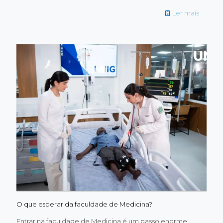
-
Ler mais
Medicin
existe
idade
certa
para
começ
O que esperar da faculdade de Medicina?
Entrar na faculdade de Medicina é um passo enorme