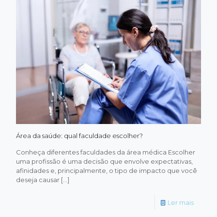
de
Nutriçã
Área da saúde: qual faculdade escolher?
Conheça diferentes faculdades da área médica Escolher
uma profissão é uma decisão que envolve expectativas,
afinidades e, principalmente, o tipo de impacto que você
deseja causar
[…]
-
Ler mais
Área