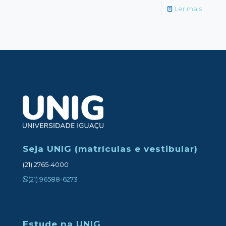
-
Ler mais
Dia
do
Nutricio
Você
já
conhec
essa
data?
Seja UNIG (matrículas e vestibular)
(21) 2765-4000
(21) 96588-6273
Estude na UNIG