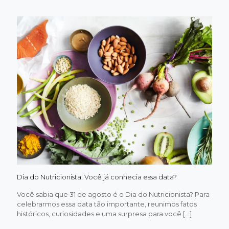
Cidade
Nova:
tradiçã
e
inovaç
agora
na
cidade
do
Rio
Dia do Nutricionista: Você já conhecia essa data?
Você sabia que 31 de agosto é o Dia do Nutricionista? Para
celebrarmos essa data tão importante, reunimos fatos
históricos, curiosidades e uma surpresa para você
[…]