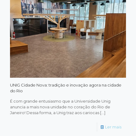
Rio:
Cursos
em
Diversa
Áreas
de
Forma
UNIG Cidade Nova: tradição e inovação agora na cidade
do Rio
É com grande entusiasmo que a Universidade Unig
anuncia a mais nova unidade no coração do Rio de
Janeiro! Dessa forma, a Unig traz aos cariocas
[…]
-
Ler mais
UNIG