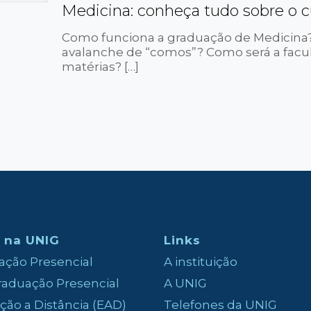
Medicina: conheça tudo sobre o 
Como funciona a graduação de Medicina?
avalanche de “comos”? Como será a facu
matérias?
[…]
 na UNIG
Links
ção Presencial
A instituição
aduação Presencial
A UNIG
ão a Distância (EAD)
Telefones da UNIG