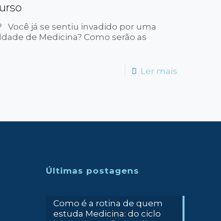
curso
 Você já se sentiu invadido por uma
ldade de Medicina? Como serão as
-
Ler mais
Medicina:
conheça
tudo
sobre
o
curso
Últimas postagens
Como é a rotina de quem
estuda Medicina: do ciclo