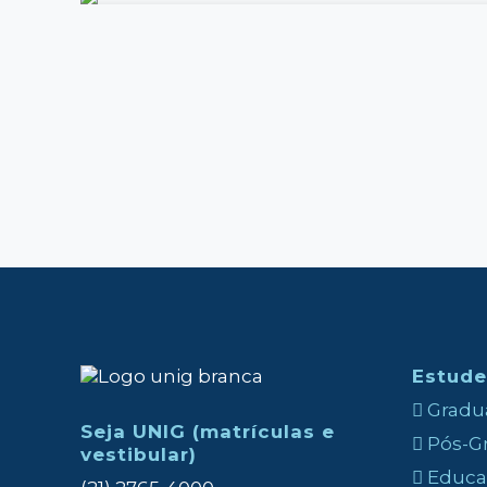
Estude
Gradua
Seja UNIG (matrículas e
Pós-Gr
vestibular)
Educaç