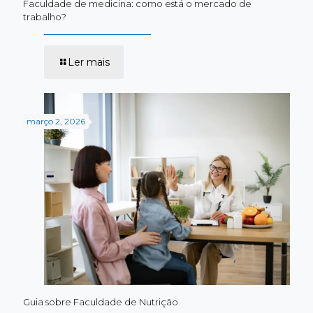
Faculdade de medicina: como está o mercado de
trabalho?
-
Ler mais
Faculdade
de
medicina:
como
está
março 2, 2026
o
mercado
de
trabalho?
Guia sobre Faculdade de Nutrição