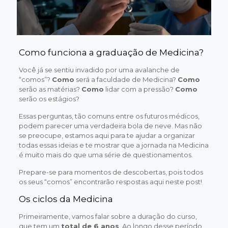
Como funciona a graduação de Medicina?
Você já se sentiu invadido por uma avalanche de
“comos”?
Como
será a faculdade de Medicina?
Como
serão as matérias?
Como
lidar com a pressão?
Como
serão os estágios?
Essas perguntas, tão comuns entre os futuros médicos,
podem parecer uma verdadeira bola de neve. Mas não
se preocupe, estamos aqui para te ajudar a organizar
todas essas ideias e te mostrar que a jornada na Medicina
é muito mais do que uma série de questionamentos.
Prepare-se para momentos de descobertas, pois todos
os seus “comos” encontrarão respostas aqui neste post!
Os ciclos da Medicina
Primeiramente, vamos falar sobre a duração do curso,
que tem um
total de 6 anos
. Ao longo desse período,