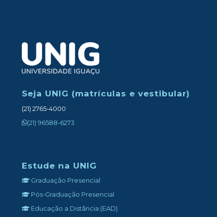
a
chave
para
o
sucess
na
gestão
Seja UNIG (matrículas e vestibular)
finance
(21) 2765-4000
(21) 96588-6273
Estude na UNIG
Graduação Presencial
Pós-Graduação Presencial
Educação a Distância (EAD)