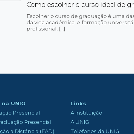
Como escolher o curso ideal de g
Escolher o curso de graduação é uma das
da vida acadêmica. A formação universitá
profissional,
[…]
 na UNIG
Links
ção Presencial
A instituição
aduação Presencial
A UNIG
ão a Distância (EAD)
Telefones da UNIG