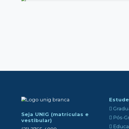
Estude
Gradua
Seja UNIG (matrículas e
Pós-Gr
vestibular)
Educaç