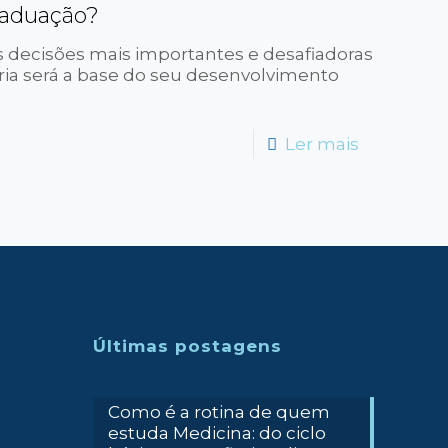
raduação?
 decisões mais importantes e desafiadoras
ria será a base do seu desenvolvimento
-
Ler mais
Como
escolher
o
curso
ideal
de
Últimas postagens
graduaçã
Como é a rotina de quem
estuda Medicina: do ciclo