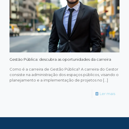
Gestão Pública: descubra as oportunidades da carreira
Como é a carreira de Gestão Pública? A carreira do Gestor
consiste na administração dos espaços públicos, visando o
planejamento e a implementação de projetos no
[…]
-
Ler mais
Gestão
Pública
descub
as