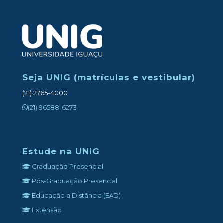
oportu
da
carreir
Seja UNIG (matrículas e vestibular)
(21) 2765-4000
(21) 96588-6273
Estude na UNIG
Graduação Presencial
Pós-Graduação Presencial
Educação a Distância (EAD)
Extensão