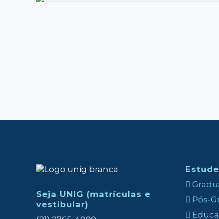
Estude
Gradua
Seja UNIG (matrículas e
Pós-Gr
vestibular)
Educaç