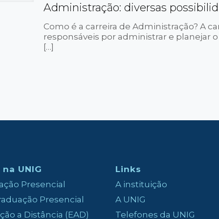
Administração: diversas possibil
Como é a carreira de Administração? A car
responsáveis por administrar e planejar o
[…]
 na UNIG
Links
ção Presencial
A instituição
aduação Presencial
A UNIG
ão a Distância (EAD)
Telefones da UNIG