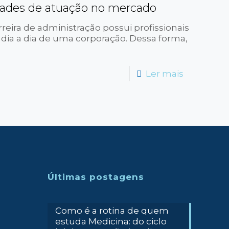
idades de atuação no mercado
reira de administração possui profissionais
 dia a dia de uma corporação. Dessa forma,
-
Ler mais
Administr
diversas
possibilid
de
atuação
no
Últimas postagens
mercado
Como é a rotina de quem
estuda Medicina: do ciclo