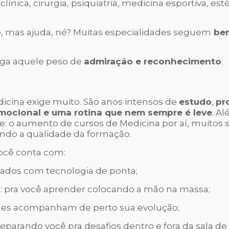
 clínica, cirurgia, psiquiatria, medicina esportiva, est
do, mas ajuda, né? Muitas especialidades seguem
be
rega aquele peso de
admiração e reconhecimento
.
dicina exige muito. São anos intensos de
estudo
,
pr
emocional e uma rotina que nem sempre é leve
. A
: o aumento de cursos de Medicina por aí, muitos 
ando a qualidade da formação.
você conta com:
ipados com tecnologia de ponta;
s
: pra você aprender colocando a mão na massa;
eles acompanham de perto sua evolução;
reparando você pra desafios dentro e fora da sala de 