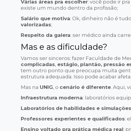
Várias áreas pra escolher
: você pode ir pra
existe um mundo dentro da profissão;
Salário que motiva
: Ok, dinheiro não é tu
valorizadas
;
Respeito da galera
: ser médico ainda car
Mas e as dificuldade?
Vamos ser sinceros: fazer Faculdade de Me
complicadas
,
estágio, plantão, pressão 
tem outro ponto que preocupa muita gente
estrutura adequada. Isso pode acabar afet
Mas na
UNIG
, o
cenário é diferente
. Aqui, 
Infraestrutura moderna
: laboratórios equ
Laboratórios
de habilidades e simulaçõe
Professores experientes e qualificados
: 
Ensino voltado pra prática médica real
: p