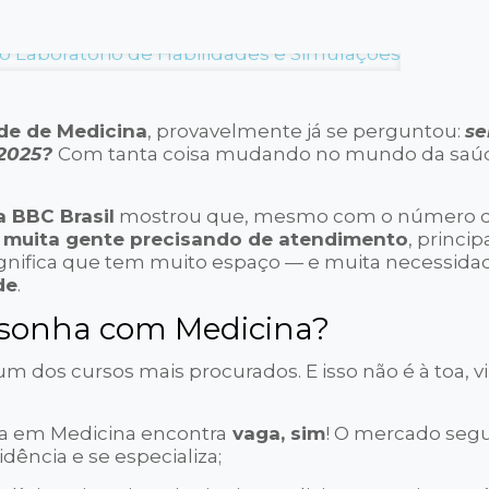
de de Medicina
, provavelmente já se perguntou:
se
 2025?
Com tanta coisa mudando no mundo da saú
 BBC Brasil
mostrou que, mesmo com o número 
m
muita gente precisando de atendimento
, princi
significa que tem muito espaço — e muita necessida
de
.
a sonha com Medicina?
 dos cursos mais procurados. E isso não é à toa, v
a em Medicina encontra
vaga, sim
! O mercado seg
dência e se especializa;