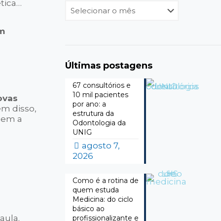
ética…
Arquivos
m
Últimas postagens
67 consultórios e
10 mil pacientes
ovas
por ano: a
lém disso,
estrutura da
sem a
Odontologia da
UNIG
agosto 7,
2026
Como é a rotina de
quem estuda
Medicina: do ciclo
básico ao
aula.
profissionalizante e