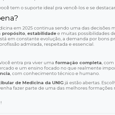
você tem o suporte ideal pra vencê-los e se destacar
pena?
icina em 2025 continua sendo uma das decisões m
m
propósito
,
estabilidade
e muitas possibilidades d
 está em constante evolução, a demanda por bons pr
rofissão admirada, respeitada e essencial.
 Você entra pra viver uma
formação completa
, com
ercado e um ensino focado no que realmente impor
ência
, com conhecimento técnico e humano.
tibular de Medicina da UNIG
já estão abertas. Escol
venha fazer parte de uma das melhores formações
!