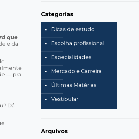
Categorias
Dicas de estudo
rá que
Escolha profissional
de e da
Especialidades
de
palmente
Mercado e Carreira
de — pra
Últimas Matérias
Vestibular
iu? Dá
ue
Arquivos