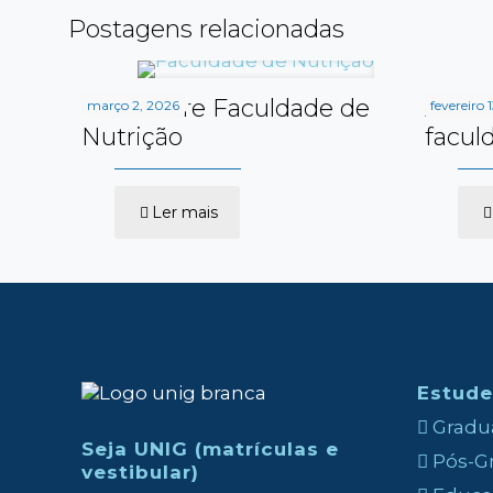
Postagens relacionadas
Guia sobre Faculdade de
Área 
março 2, 2026
fevereiro 
Nutrição
facul
-
Ler mais
Guia
sobre
Faculdade
de
Nutrição
Estude
Gradua
Seja UNIG (matrículas e
Pós-Gr
vestibular)