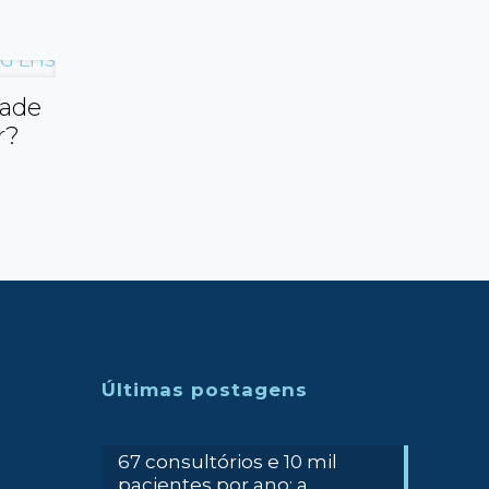
dade
r?
Últimas postagens
67 consultórios e 10 mil
pacientes por ano: a