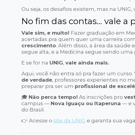
Ou seja, os desafios existem, mas na UNIG, 
No fim das contas… vale a 
Vale sim, e muito!
Fazer graduação em Med
acertadas pra quem quer uma carreira co
crescimento
. Além disso, a área da saúde
segue alta, e a Medicina segue sendo uma p
E se for na
UNIG
,
vale ainda mais.
Aqui, você não entra só pra fazer um curso.
de verdade
, professores experientes no m
preparar pra ser um
profissional de excel
🎓
Não perca tempo!
As inscrições pro
ves
campus —
Nova Iguaçu ou Itaperuna
— e 
do Brasil.
👉 Acesse o
site da UNIG
e garanta sua vaga