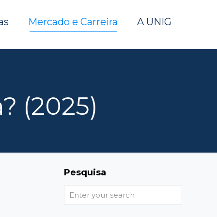
as
Mercado e Carreira
A UNIG
? (2025)
Pesquisa
Enter
your
search