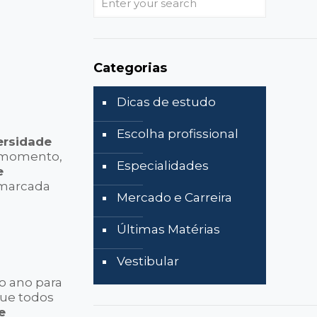
your
search
Categorias
Dicas de estudo
Escolha profissional
ersidade
se momento,
Especialidades
e
a marcada
Mercado e Carreira
Últimas Matérias
Vestibular
o ano para
que todos
e