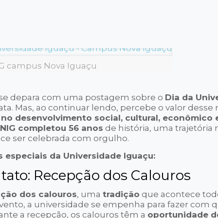
G campus Nova Iguaçu
cê se depara com uma postagem sobre o
Dia da Univ
 data. Mas, ao continuar lendo, percebe o valor des
 no desenvolvimento social, cultural, econômico 
UNIG completou 56 anos
de história, uma trajetóri
ce ser celebrada com orgulho.
especiais da Universidade Iguaçu:
tato: Recepção dos Calouros
ção dos calouros
, uma
tradição
que acontece tod
vento, a universidade se empenha para fazer com 
rante a recepção, os calouros têm a
oportunidade d