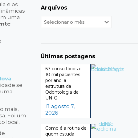
la e os
Arquivos
 dinâmicas
mbém uma
Arquivos
ente
Últimas postagens
67 consultórios e
10 mil pacientes
Nova
por ano: a
sidade se
estrutura da
o uma
Odontologia da
UNIG
agosto 7,
o mais,
2026
sa. Foi um
o local.
Como é a rotina de
de
quem estuda