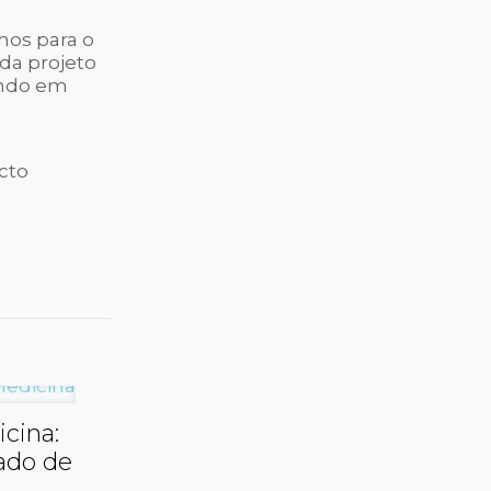
mos para o
da projeto
indo em
cto
cina:
ado de