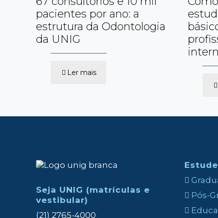
67 consultórios e 10 mil
Como 
pacientes por ano: a
estud
estrutura da Odontologia
básic
da UNIG
profis
inter
-
Ler mais
67
consultórios
e
10
mil
pacientes
por
ano:
a
estrutura
da
Estude
Odontologia
da
Gradua
UNIG
Seja UNIG (matrículas e
Pós-Gr
vestibular)
Educaç
(21) 2765-4000