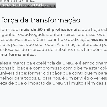
mento na clínica veterinária da
Universidade Iguaçu
a força da transformação
r formado
mais de 50 mil profissionais
, que hoje es
engenheiros, advogados, enfermeiros, professores e
respectivas áreas. Com carinho e dedicação,
esses 
 das pessoas ao seu redor. A formação oferecida p
 os desafios do mercado de trabalho, mas também p
uma forma única.
eles a marca da excelência da UNIG, e é emocionan
onsabilidade e compromisso com o bem-estar cole
a universidade: formar cidadãos que contribuem para
lhor para todos. E, para nós, é um privilégio ver e
teza de que o impacto da UNIG vai muito além das s