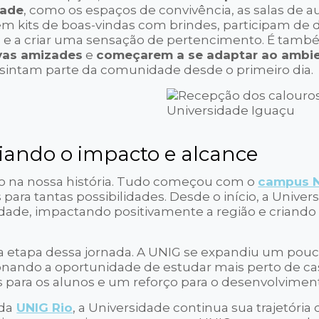
dade
, como os espaços de convivência, as salas de au
bem kits de boas-vindas com brindes, participam de
lo e a criar uma sensação de pertencimento. É ta
vas amizades
e
começarem a se adaptar ao ambi
e sintam parte da comunidade desde o primeiro dia.
iando o impacto e alcance
o na nossa história. Tudo começou com o
campus 
s para tantas possibilidades. Desde o início, a Univer
dade, impactando positivamente a região e criand
a etapa dessa jornada. A UNIG se expandiu um pouc
onando a oportunidade de estudar mais perto de ca
 para os alunos e um reforço para o desenvolviment
da
UNIG Rio
, a Universidade continua sua trajetória 