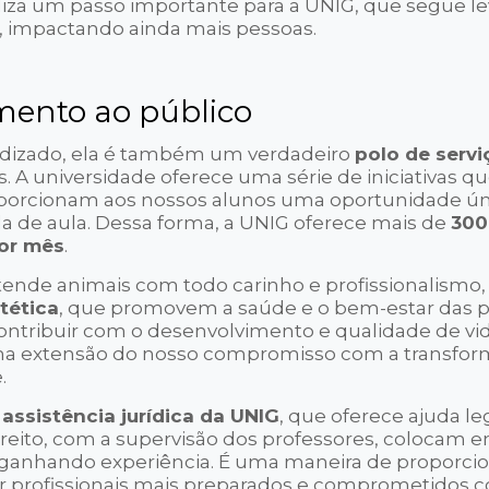
iza um passo importante para a UNIG, que segue l
, impactando ainda mais pessoas.
mento ao público
ndizado, ela é também um verdadeiro
polo de serv
 A universidade oferece uma série de iniciativas q
porcionam aos nossos alunos uma oportunidade ún
la de aula. Dessa forma, a UNIG oferece mais de
300
por mês
.
atende animais com todo carinho e profissionalismo,
stética
, que promovem a saúde e o bem-estar das p
ontribuir com o desenvolvimento e qualidade de vi
 uma extensão do nosso compromisso com a transfo
.
 assistência jurídica da UNIG
, que oferece ajuda le
ireito, com a supervisão dos professores, colocam e
anhando experiência. É uma maneira de proporci
ar profissionais mais preparados e comprometidos