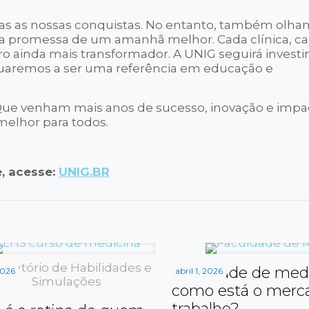
das as nossas conquistas. No entanto, também olha
ma promessa de um amanhã melhor. Cada clínica, ca
o ainda mais transformador. A UNIG seguirá invest
inuaremos a ser uma referência em educação e
! Que venham mais anos de sucesso, inovação e impa
melhor para todos.
, acesse:
UNIG.BR
oratório de Habilidades e
Faculdade de medi
2026
abril 1, 2026
Simulações
como está o merc
trabalho?