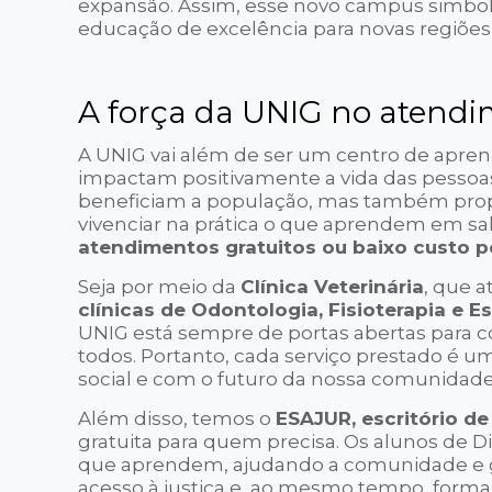
expansão. Assim, esse novo campus simbol
educação de excelência para novas regiões
A força da UNIG no atendi
A UNIG vai além de ser um centro de apre
impactam positivamente a vida das pessoas.
beneficiam a população, mas também pro
vivenciar na prática o que aprendem em sa
atendimentos gratuitos ou baixo custo 
Seja por meio da
Clínica Veterinária
, que 
clínicas de Odontologia, Fisioterapia e E
UNIG está sempre de portas abertas para c
todos. Portanto, cada serviço prestado é
social e com o futuro da nossa comunidade
Além disso, temos o
ESAJUR, escritório de
gratuita para quem precisa. Os alunos de D
que aprendem, ajudando a comunidade e g
acesso à justiça e, ao mesmo tempo, form