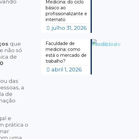
evando
Medicina: do ciclo
básico ao
profissionalizante e
internato
julho 31, 2026
iços
que
Faculdade de
medicina: como
ue não só
está o mercado de
ica de
trabalho?
0
abril 1, 2026
 ou das
essoas, a
da de
rmação
gal e
m prática o
onar
 com uma