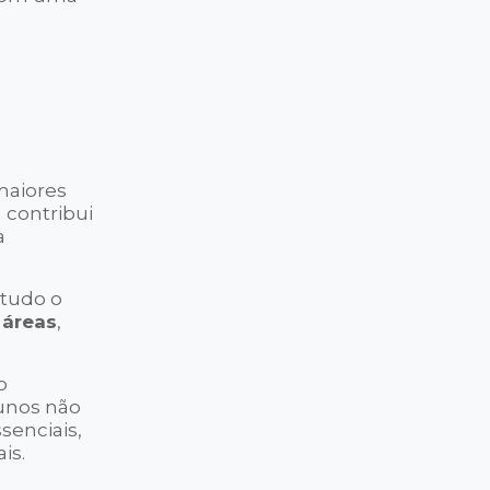
maiores
 contribui
a
 tudo o
 áreas
,
o
unos não
senciais,
is.