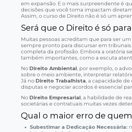
em expansão. E o mais surpreendente é que
decisões que você toma impactam diretame
Assim, o curso de Direito não é só um apre
Será que o Direito é só par
Muitas pessoas acreditam que para ser u
sempre pronto para discursar em tribunais. 
completa da profissão. Embora a oratória s
também importantes, como a escuta atenta, 
No
Direito Ambiental
, por exemplo, o adv
sobre o meio ambiente, interpretar relatór
Já no
Direito Trabalhista
, a capacidade de 
disputas e negociar acordos é essencial pa
No
Direito Empresarial
, a habilidade de re
societárias e contratuais muitas vezes det
Qual o maior erro de quem
Subestimar a Dedicação Necessária:
m