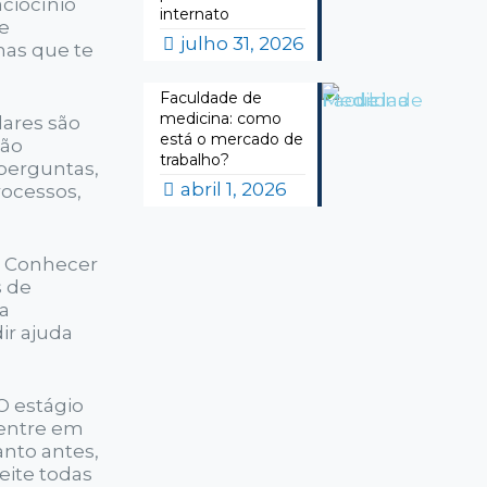
aciocínio
internato
pe
julho 31, 2026
mas que te
Faculdade de
medicina: como
lares são
está o mercado de
não
trabalho?
 perguntas,
abril 1, 2026
rocessos,
a. Conhecer
s de
na
ir ajuda
 O estágio
 entre em
anto antes,
eite todas