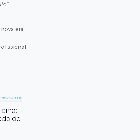
is.
“
 nova era.
fissional.
cina:
ado de