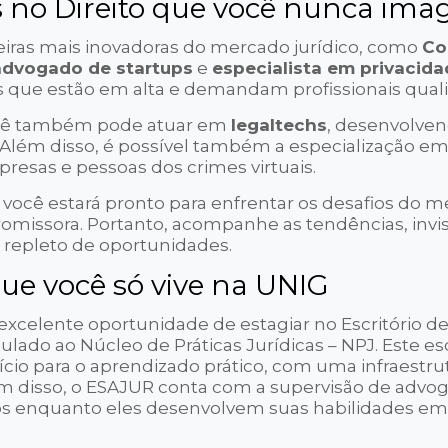
s no Direito que você nunca ima
reiras mais inovadoras do mercado jurídico, como
Co
advogado de startups
e
especialista em privacid
s que estão em alta e demandam profissionais quali
Você também pode atuar em
legaltechs
, desenvolve
o. Além disso, é possível também a especialização e
resas e pessoas dos crimes virtuais.
ocê estará pronto para enfrentar os desafios do 
 promissora. Portanto, acompanhe as tendências, inv
 repleto de oportunidades.
ue você só vive na UNIG
excelente oportunidade de estagiar no Escritório d
ulado ao Núcleo de Práticas Jurídicas – NPJ. Este esc
io para o aprendizado prático, com uma infraestru
disso, o ESAJUR conta com a supervisão de advo
nos enquanto eles desenvolvem suas habilidades em