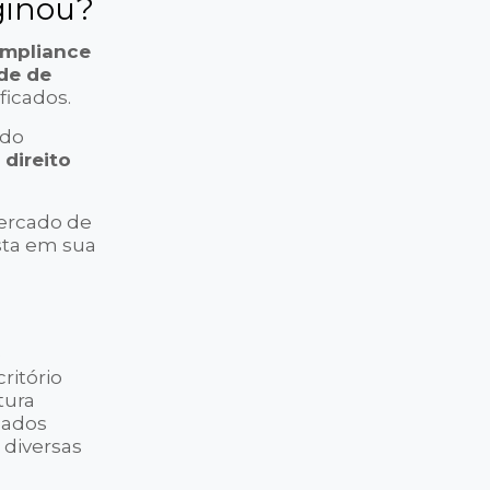
ginou?
mpliance
ade de
ficados.
ndo
m
direito
mercado de
ista em sua
e
ritório
tura
gados
 diversas