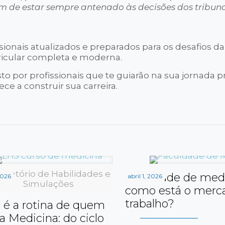
ém de estar sempre antenado às decisões dos tribuna
sionais atualizados e preparados para os desafios da
ricular completa e moderna.
 por profissionais que te guiarão na sua jornada pro
e a construir sua carreira.
oratório de Habilidades e
Faculdade de medi
2026
abril 1, 2026
Simulações
como está o merc
trabalho?
é a rotina de quem
a Medicina: do ciclo