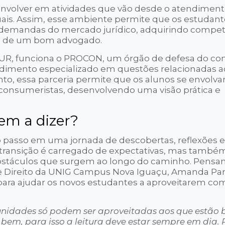
envolver em atividades que vão desde o atendiment
uais. Assim, esse ambiente permite que os estudant
 demandas do mercado jurídico, adquirindo compe
ção de um bom advogado.
AJUR, funciona o PROCON, um órgão de defesa do co
dimento especializado em questões relacionadas ao
to, essa parceria permite que os alunos se envolv
onsumeristas, desenvolvendo uma visão prática e
em a dizer?
o passo em uma jornada de descobertas, reflexões e 
 transição é carregado de expectativas, mas també
bstáculos que surgem ao longo do caminho. Pensan
e Direito da UNIG Campus Nova Iguaçu, Amanda Par
para ajudar os novos estudantes a aproveitarem co
tunidades só podem ser aproveitadas aos que estão
r bem, para isso a leitura deve estar sempre em dia. 