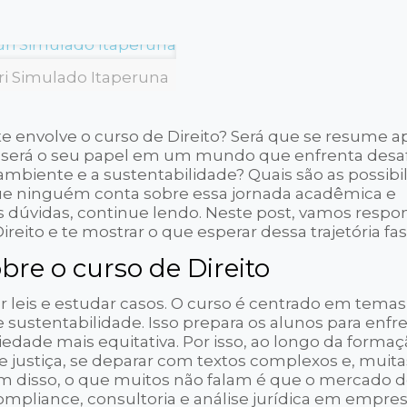
ri Simulado Itaperuna
e envolve o curso de Direito? Será que se resume a
mo será o seu papel em um mundo que enfrenta desa
mbiente e a sustentabilidade? Quais são as possibi
 que ninguém conta sobre essa jornada acadêmica e
as dúvidas, continue lendo. Neste post, vamos resp
reito e te mostrar o que esperar dessa trajetória fa
re o curso de Direito
r leis e estudar casos. O curso é centrado em temas 
 sustentabilidade. Isso prepara os alunos para enfr
edade mais equitativa. Por isso, ao longo da formaç
 justiça, se deparar com textos complexos e, muita
ém disso, o que muitos não falam é que o mercado d
ompliance, consultoria e análise jurídica em empre