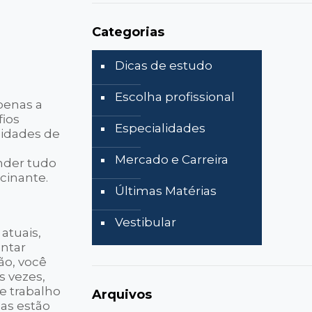
Categorias
Dicas de estudo
Escolha profissional
penas a
fios
Especialidades
lidades de
Mercado e Carreira
onder tudo
scinante.
Últimas Matérias
Vestibular
atuais,
entar
ão, você
s vezes,
e trabalho
Arquivos
sas estão