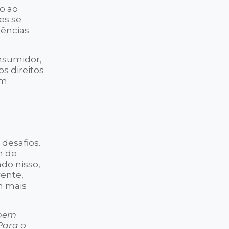
o ao
es se
tências
nsumidor,
s direitos
am
desafios.
m de
do nisso,
ente,
m mais
 bem
Para o