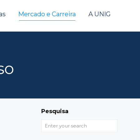
as
Mercado e Carreira
A UNIG
so
Pesquisa
Enter
your
search