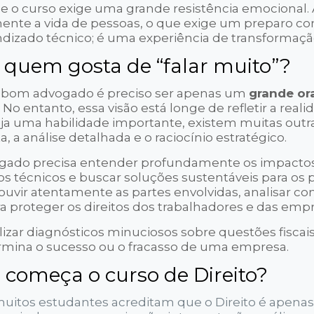
 o curso exige uma grande resistência emocional. A
nte a vida de pessoas, o que exige um preparo co
ndizado técnico; é uma experiência de transformaçã
a quem gosta de “falar muito”?
m bom advogado é preciso ser apenas um
grande or
No entanto, essa visão está longe de refletir a reali
eja uma habilidade importante, existem muitas outr
a análise detalhada e o raciocínio estratégico.
ogado precisa entender profundamente os impactos 
ios técnicos e buscar soluções sustentáveis para os
ouvir atentamente as partes envolvidas, analisar co
ra proteger os direitos dos trabalhadores e das emp
alizar diagnósticos minuciosos sobre questões fiscais
ermina o sucesso ou o fracasso de uma empresa.
 começa o curso de Direito?
uitos estudantes acreditam que o Direito é apenas