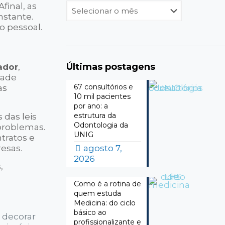
Arquivos
final, as
nstante.
o pessoal.
Últimas postagens
ador
,
dade
67 consultórios e
as
10 mil pacientes
por ano: a
estrutura da
das leis
Odontologia da
 problemas.
UNIG
ntratos e
resas.
agosto 7,
2026
,
Como é a rotina de
quem estuda
Medicina: do ciclo
básico ao
 decorar
profissionalizante e