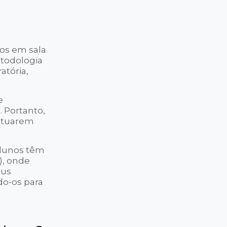
dos em sala
etodologia
atória,
e
 Portanto,
 atuarem
alunos têm
), onde
eus
do-os para