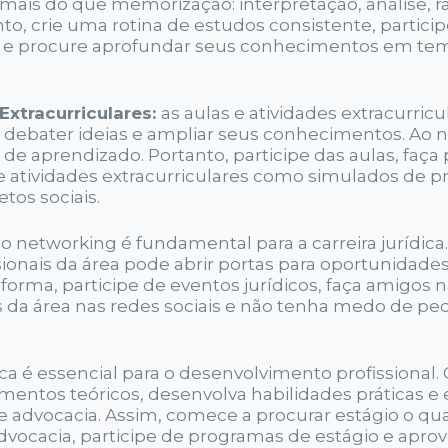
 mais do que memorização: interpretação, análise, r
to, crie uma rotina de estudos consistente, partici
ios e procure aprofundar seus conhecimentos em te
Extracurriculares:
as aulas e atividades extracurricu
, debater ideias e ampliar seus conhecimentos. Ao 
 de aprendizado. Portanto, participe das aulas, faça
e atividades extracurriculares como simulados de p
etos sociais.
o networking é fundamental para a carreira jurídic
sionais da área pode abrir portas para oportunidade
orma, participe de eventos jurídicos, faça amigos 
 da área nas redes sociais e não tenha medo de ped
ica é essencial para o desenvolvimento profissional.
entos teóricos, desenvolva habilidades práticas e
e advocacia. Assim, comece a procurar estágio o qu
advocacia, participe de programas de estágio e aprov