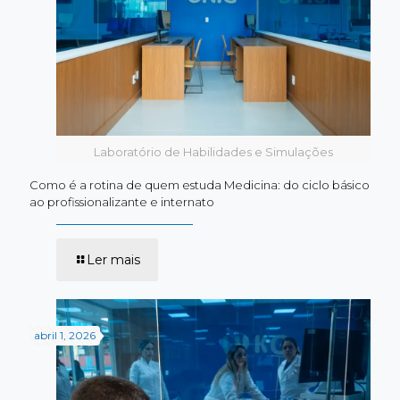
da
Odontologia
da
UNIG
Laboratório de Habilidades e Simulações
Como é a rotina de quem estuda Medicina: do ciclo básico
ao profissionalizante e internato
-
Ler mais
Como
é
a
rotina
de
abril 1, 2026
quem
estuda
Medicina:
do