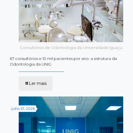
Consultórios de Odontologia da Universidade Iguaçu
67 consultórios e 10 mil pacientes por ano: a estrutura da
Odontologia da UNIG
-
Ler mais
67
consultórios
e
10
mil
julho 31, 2026
pacientes
por
ano:
a
estrutura