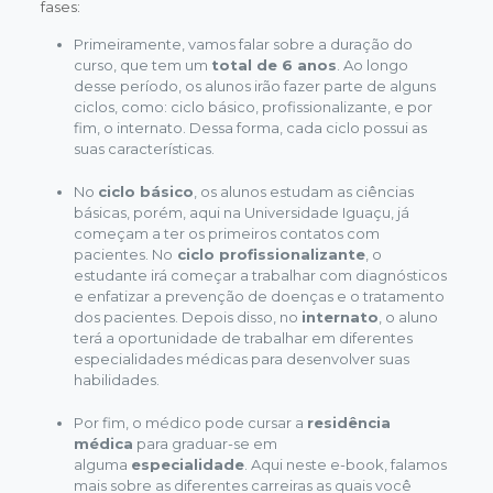
fases:
Primeiramente, vamos falar sobre a duração do
curso, que tem um
total de 6 anos
. Ao longo
desse período, os alunos irão fazer parte de alguns
ciclos, como: ciclo básico, profissionalizante, e por
fim, o internato. Dessa forma, cada ciclo possui as
suas características.
No
ciclo básico
, os alunos estudam as ciências
básicas, porém, aqui na Universidade Iguaçu, já
começam a ter os primeiros contatos com
pacientes. No
ciclo profissionalizante
, o
estudante irá começar a trabalhar com diagnósticos
e enfatizar a prevenção de doenças e o tratamento
dos pacientes. Depois disso, no
internato
, o aluno
terá a oportunidade de trabalhar em diferentes
especialidades médicas para desenvolver suas
habilidades.
Por fim, o médico pode cursar a
residência
médica
para graduar-se em
alguma
especialidade
. Aqui neste e-book, falamos
mais sobre as diferentes carreiras as quais você