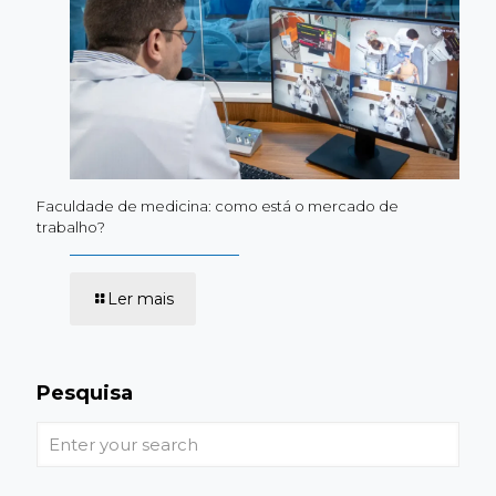
ciclo
básico
ao
profissionalizante
e
internato
Faculdade de medicina: como está o mercado de
trabalho?
-
Ler mais
Faculdade
de
medicina:
como
está
Pesquisa
o
mercado
Enter
de
your
trabalho?
search