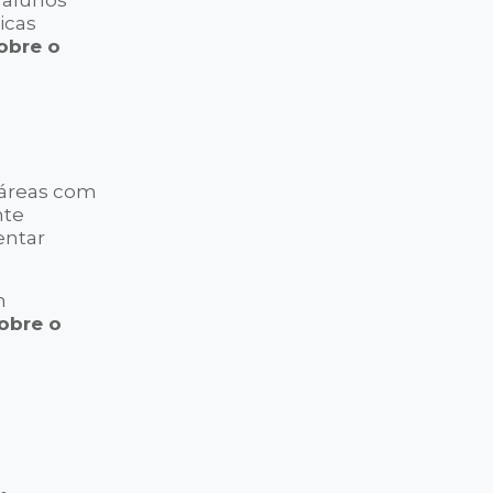
 alunos
icas
obre o
áreas com
nte
entar
m
obre o