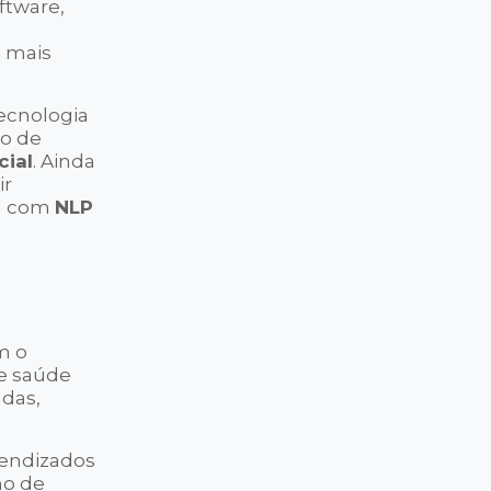
ftware,
z mais
tecnologia
to de
cial
. Ainda
ir
em com
NLP
m o
 e saúde
ndas,
rendizados
ho de