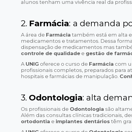
alunos tenham uma vivência real da profiss
2.
Farmácia
:
a demanda por
A área de
Farmácia
também está em alta es
medicamentos e tratamentos. Dessa forma,
dispensação de medicamentos mas també
controle de qualidade
e
gestão de farmá
A
UNIG
oferece o curso de
Farmácia
com um
profissionais completos, preparados para a
hospitais e farmácias de manipulação.
Conh
3.
Odontologia
: alta dem
Os profissionais de
Odontologia
são altam
Além das consultas clínicas tradicionais, 
ortodontia
e
implantes dentários
têm gra