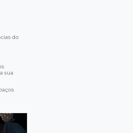
ncias do
os
a sua
spaços