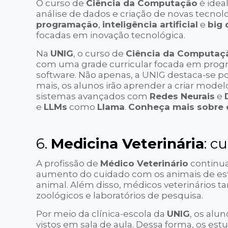
O curso de
Ciência da Computação
é idea
análise de dados e criação de novas tecnol
programação
,
inteligência artificial
e
big 
focadas em inovação tecnológica.
Na
UNIG
, o curso de
Ciência da Computaç
com uma grade curricular focada em prog
software. Não apenas, a UNIG destaca-se p
mais, os alunos irão aprender a criar mode
sistemas avançados com
Redes Neurais
e
e
LLMs
como
Llama
.
Conheça mais sobre 
6.
Medicina Veterinária
: c
A profissão de
Médico Veterinário
continua
aumento do cuidado com os animais de est
animal. Além disso, médicos veterinários t
zoológicos e laboratórios de pesquisa.
Por meio da clínica-escola da
UNIG
, os alu
vistos em sala de aula. Dessa forma, os es