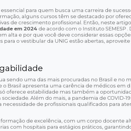
o essencial para quem busca uma carreira de suces
ormação, alguns cursos têm se destacado por ofer
as de crescimento profissional. Então, neste artig
idade
em 2024
de acordo com o Instituto SEMESP .
 em alta e por que você deve considerar essas opçõe
es para o vestibular da UNIG estão abertas, aproveite
gabilidade
nua sendo uma das mais procuradas no Brasil e no 
 e o Brasil apresenta uma carência de médicos em d
ão só oferece estabilidade mas também a oportunida
a sociedade. Além do mais, a pandemia de COVID-19
necessidade de profissionais qualificados para ate
formação de excelência, com um corpo docente a
rias com hospitais para estágios práticos, garantind