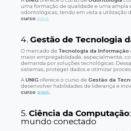
A
UNIG
oferece o curso de
Odontologia
com
uma formação de qualidade e uma ampla exp
odontológicas, tendo em vista a utilização
curso
aqui
.
4.
Gestão de Tecnologia 
O mercado de
Tecnologia da Informação
maior empregabilidade, especialmente, co
demanda por soluções tecnológicas. Dess
sistemas, proteger dados e otimizar proces
A
UNIG
oferece o curso de
Gestão da Tecn
desenvolver habilidades de liderança e ino
curso
aqui
.
5.
Ciência da Computação
mundo conectado