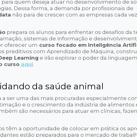
l para quem deseja atuar no desenvolvimento de so
ogias. Dessa forma, a demanda por profissionais de
data
não para de crescer com as empresas cada ve
ão
prepara os alunos para enfrentar os desafios da 
ramação, sistemas de informação e desenvolvimen
or oferecer um
curso focado em Inteligência Artifi
los preditivos com Aprendizado de Máquina, constru
Deep Learning
e irão explorar o poder da linguag
o curso
aqui
.
uidando da saúde animal
 a ser uma das mais procuradas especialmente co
imação e o crescimento da indústria de alimentos
ambém são necessários para atuar em clínicas, faze
nos têm a oportunidade de colocar em prática os ap
tudantes estão preparados para o mercado de trabal