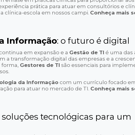
 ênfase em práticas clínicas para proporcionar aos
eriência prática para atuar em consultórios e clín
 da clínica-escola em nossos campi.
Conheça mais s
da Informação
: o futuro é digital
continua em expansão e a
Gestão de TI
é uma das 
m a transformação digital das empresas e a cresce
a forma,
Gestores de TI
são essenciais para implem
sos.
ologia da Informação
com um currículo focado e
vação para atuar no mercado de TI.
Conheça mais s
: soluções tecnológicas para um