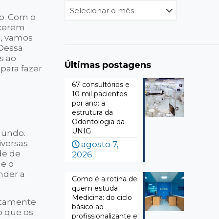
Arquivos
so. Com o
ecerem
o, vamos
 Dessa
s ao
Últimas postagens
 para fazer
67 consultórios e
10 mil pacientes
por ano: a
estrutura da
Odontologia da
UNIG
mundo.
iversas
agosto 7,
de de
2026
 e o
nder a
Como é a rotina de
quem estuda
Medicina: do ciclo
ltamente
básico ao
o que os
profissionalizante e