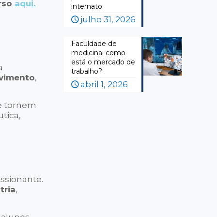
urso
aqui.
internato
julho 31, 2026
Faculdade de
medicina: como
está o mercado de
a
trabalho?
lvimento
,
abril 1, 2026
e tornem
tica,
ssionante.
tria
,