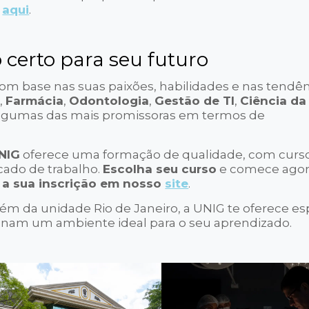
o
aqui
.
 certo para seu futuro
 com base nas suas paixões, habilidades e nas tendê
a
,
Farmácia
,
Odontologia
,
Gestão de TI
,
Ciência da
lgumas das mais promissoras em termos de
NIG
oferece uma formação de qualidade, com curs
cado de trabalho.
Escolha seu curso
e comece agor
 a sua inscrição em nosso
site
.
m da unidade Rio de Janeiro, a UNIG te oferece e
am um ambiente ideal para o seu aprendizado.