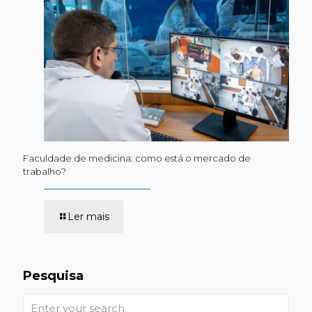
Medicina:
do
ciclo
básico
ao
profissionalizante
e
internato
Faculdade de medicina: como está o mercado de
trabalho?
-
Ler mais
Faculdade
de
medicina:
como
está
Pesquisa
o
mercado
Enter
de