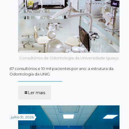
Consultórios de Odontologia da Universidade Iguaçu
67 consultórios e 10 mil pacientes por ano: a estrutura da
Odontologia da UNIG
-
Ler mais
67
consultórios
e
10
mil
julho 31, 2026
pacientes
por