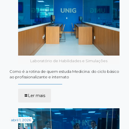
ano:
a
estrutura
da
Odontologia
da
UNIG
Laboratório de Habilidades e Simulações
Como é a rotina de quem estuda Medicina: do ciclo básico
ao profissionalizante e internato
-
Ler mais
Como
é
a
rotina
de
abril 1, 2026
quem
estuda