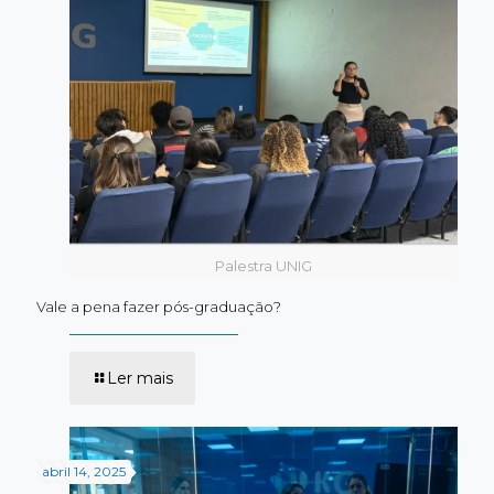
Medicina?
Palestra UNIG
Vale a pena fazer pós-graduação?
-
Ler mais
Vale
a
pena
fazer
pós-
abril 14, 2025
graduação?